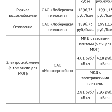
куб.м.
руб./куб.
Горячее
ОАО «Люберецкая
1896,73
1991,1
водоснабжение
теплосеть»
руб./Гкал.
руб./Гка
ОАО «Люберецкая
1896,73
1991,1
Отопление
теплосеть»
руб./Гкал..
руб./Гка
МКД с газовыми
плитами (в т.ч. для
МОП):
4,01 руб./
4,18 руб.
Электроснабжение
кВт.ч
кВт.ч
ОАО
(в том числе для
«Мосэнергосбыт»
МКД с
МОП)
электрическими
плитами:
2,81 руб./
2,93 руб.
кВт.ч
кВт.ч